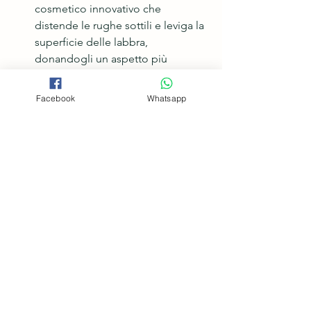
cosmetico innovativo che 
distende le rughe sottili e leviga la 
superficie delle labbra, 
donandogli un aspetto più 
giovane e turgido.
Risultati visibili e duraturi:
 è facile da 
Facebook
Whatsapp
applicare e dona alle labbra un colore 
naturale e luminoso. I risultati sono 
visibili già dalla prima applicazione e 
durano per diverse ore.
Un prodotto adatto a tutti: 
 è adatto a 
tutti i tipi di labbra, anche a quelle 
sensibili. È dermatologicamente 
testato e privo di siliconi, parabeni e 
petrolati.