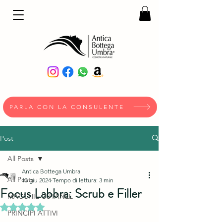
PARLA CON LA CONSULENTE
Post
All Posts
Antica Bottega Umbra
All Posts
13 giu 2024
Tempo di lettura: 3 min
Focus Labbra: Scrub e Filler
MACCHIE CUTANEE
Valutazione NaN stelle su 5.
PRINCIPI ATTIVI