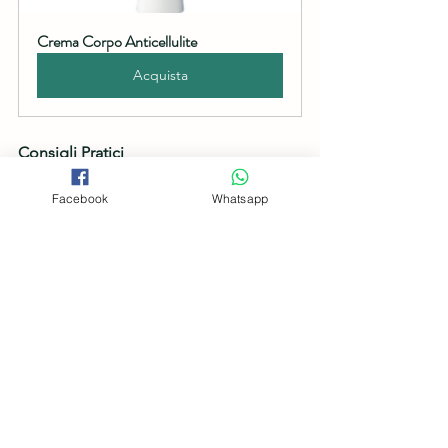
Crema Corpo Anticellulite
Acquista
Consigli Pratici
Per un approccio quotidiano alla 
Facebook
Whatsapp
gestione della cellulite, considera 
questi consigli:
•  
Abbigliamento
: Evita indumenti 
troppo stretti che possono ostacolare 
la circolazione.
•  
Postura
: Mantenere una buona 
postura può aiutare a prevenire 
l'accumulo di grasso in aree specifiche.
•  
Routine di cura della pelle
: Utilizza 
regolarmente esfolianti e idratanti per 
mantenere la pelle sana e vitale.