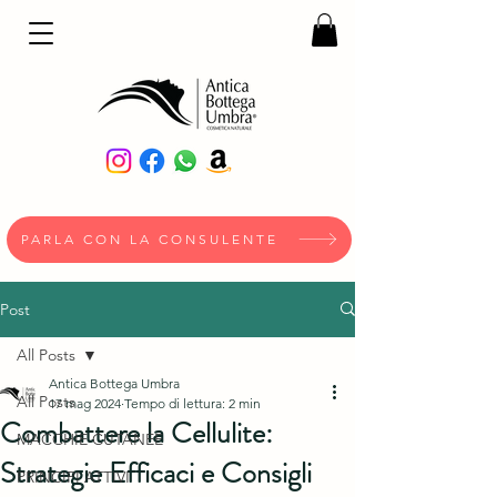
PARLA CON LA CONSULENTE
Post
All Posts
Antica Bottega Umbra
All Posts
17 mag 2024
Tempo di lettura: 2 min
Combattere la Cellulite:
MACCHIE CUTANEE
Strategie Efficaci e Consigli
PRINCIPI ATTIVI