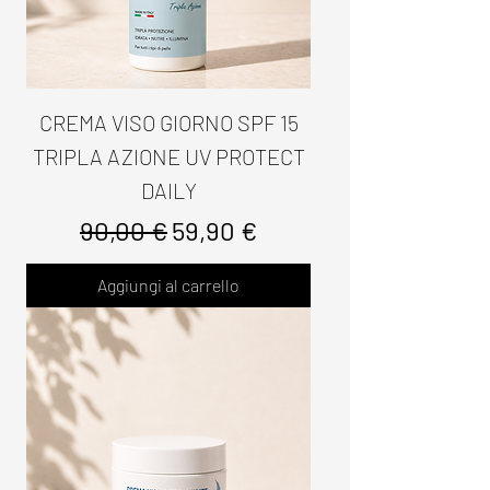
CREMA VISO GIORNO SPF 15
TRIPLA AZIONE UV PROTECT
DAILY
Prezzo regolare
Prezzo scontato
90,00 €
59,90 €
Aggiungi al carrello