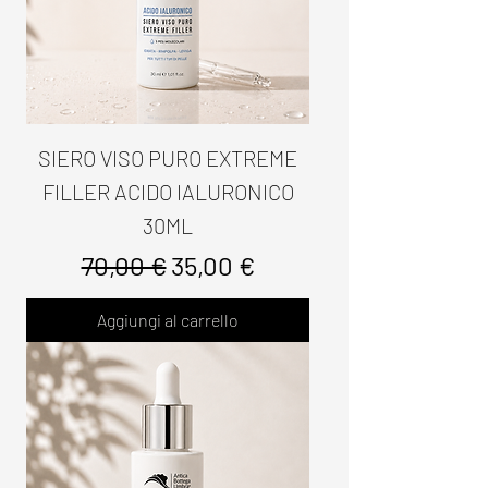
SIERO VISO PURO EXTREME
FILLER ACIDO IALURONICO
30ML
Prezzo regolare
Prezzo scontato
70,00 €
35,00 €
Aggiungi al carrello