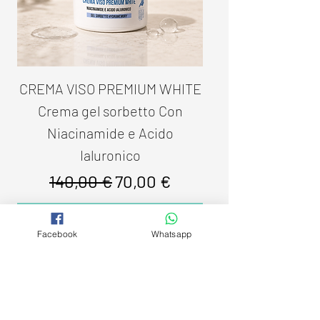
CREMA VISO PREMIUM WHITE
Crema gel sorbetto Con
Niacinamide e Acido
Ialuronico
Prezzo regolare
Prezzo scontato
140,00 €
70,00 €
Esaurito
Facebook
Whatsapp