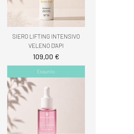
SIERO LIFTING INTENSIVO
VELENO D'API
Prezzo
109,00 €
Esaurito