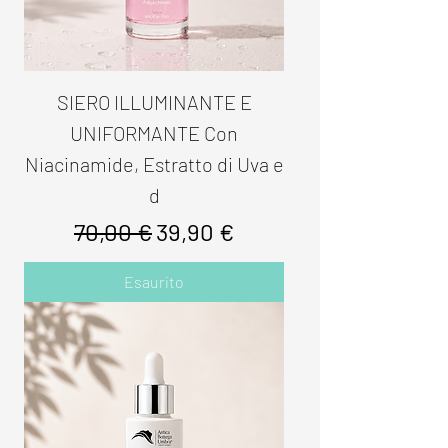
SIERO ILLUMINANTE E
UNIFORMANTE Con
Niacinamide, Estratto di Uva e
d
Prezzo regolare
Prezzo scontato
70,00 €
39,90 €
Esaurito