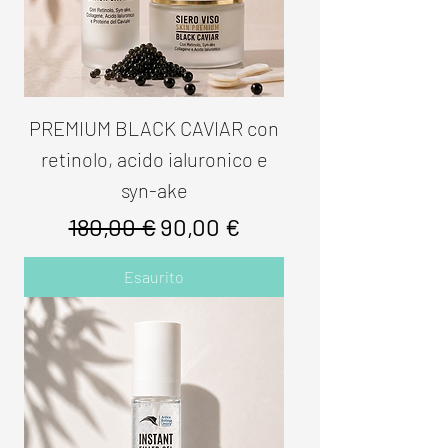
PREMIUM BLACK CAVIAR con
retinolo, acido ialuronico e
syn-ake
Prezzo regolare
Prezzo scontato
180,00 €
90,00 €
Esaurito