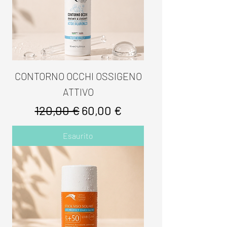
CONTORNO OCCHI OSSIGENO
ATTIVO
Prezzo regolare
Prezzo scontato
120,00 €
60,00 €
Esaurito