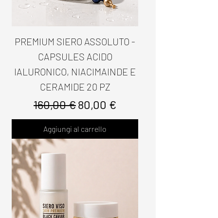
PREMIUM SIERO ASSOLUTO -
CAPSULES ACIDO
IALURONICO, NIACIMAINDE E
CERAMIDE 20 PZ
Prezzo regolare
Prezzo scontato
160,00 €
80,00 €
Aggiungi al carrello