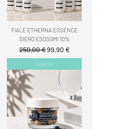
FIALE ETHERNA ESSENCE
SIERO ESOSOMI 10%
Prezzo regolare
Prezzo scontato
250,00 €
99,90 €
Esaurito