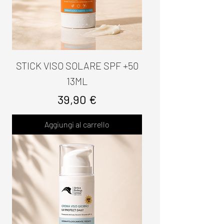
STICK VISO SOLARE SPF +50
13ML
Prezzo
39,90 €
Aggiungi al carrello