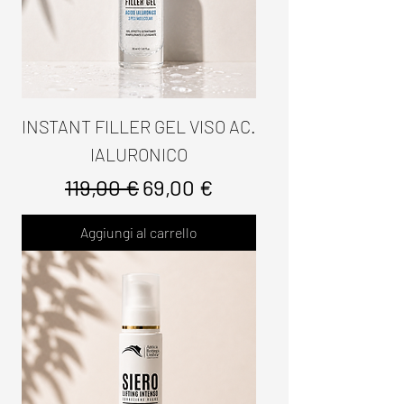
INSTANT FILLER GEL VISO AC.
IALURONICO
Prezzo regolare
Prezzo scontato
119,00 €
69,00 €
Aggiungi al carrello