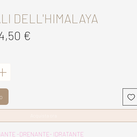
LI DELL'HIMALAYA
rezzo
Prezzo
4,50 €
egolare
scontato
lo
Acquista ora
GANTE -DRENANTE- IDRATANTE