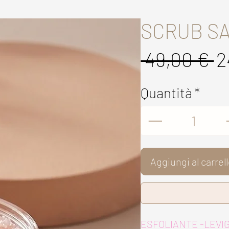
SCRUB SA
P
 49,00 € 
2
r
Quantità
*
Aggiungi al carrel
ESFOLIANTE -LEVI