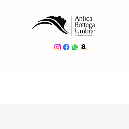
somi
Viso
Corpo
Capelli
Sol