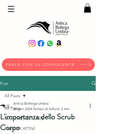
PARLA CON LA CONSULENTE
Post
All Posts
Antica Bottega Umbra
All Posts
20 gen 2024
Tempo di lettura: 2 min
L'importanza dello Scrub
MACCHIE CUTANEE
Corpo
PRINCIPI ATTIVI