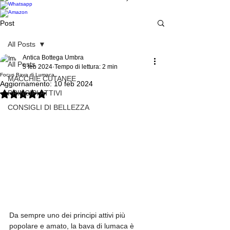
Post
All Posts
Antica Bottega Umbra
All Posts
5 feb 2024
Tempo di lettura: 2 min
Focus Bava di Lumaca
MACCHIE CUTANEE
Aggiornamento:
10 feb 2024
PRINCIPI ATTIVI
Valutazione NaN stelle su 5.
CONSIGLI DI BELLEZZA
Da sempre uno dei principi attivi più 
popolare e amato, la bava di lumaca è 