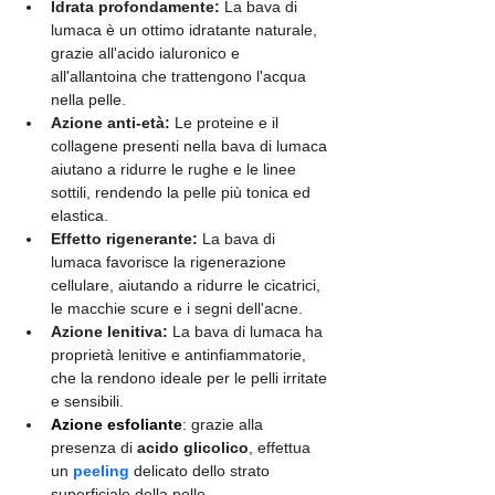
Idrata profondamente:
 La bava di 
lumaca è un ottimo idratante naturale, 
grazie all'acido ialuronico e 
all'allantoina che trattengono l'acqua 
nella pelle.
Azione anti-età:
 Le proteine e il 
collagene presenti nella bava di lumaca 
aiutano a ridurre le rughe e le linee 
sottili, rendendo la pelle più tonica ed 
elastica.
Effetto rigenerante:
 La bava di 
lumaca favorisce la rigenerazione 
cellulare, aiutando a ridurre le cicatrici, 
le macchie scure e i segni dell'acne.
Azione lenitiva:
 La bava di lumaca ha 
proprietà lenitive e antinfiammatorie, 
che la rendono ideale per le pelli irritate 
e sensibili.
Azione 
esfoliante
: grazie alla 
presenza di 
acido glicolico
, effettua 
un 
peeling
 delicato dello strato 
superficiale della pelle