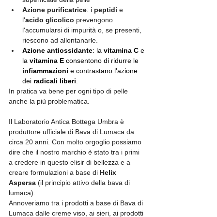
Azione purificatrice
: i 
peptidi
 e 
l'
acido glicolico
 prevengono 
l'accumularsi di impurità o, se presenti, 
riescono ad allontanarle. 
Azione antiossidante
: la 
vitamina C
 e 
la 
vitamina E
 consentono di ridurre le 
infiammazioni
 e contrastano l'azione 
dei 
radicali liberi
.
In pratica va bene per ogni tipo di pelle 
anche la più problematica. 
Il Laboratorio Antica Bottega Umbra è 
produttore ufficiale di Bava di Lumaca da 
circa 20 anni. Con molto orgoglio possiamo 
dire che il nostro marchio è stato tra i primi 
a credere in questo elisir di bellezza e a 
creare formulazioni a base di 
Helix 
Aspersa
 (il principio attivo della bava di 
lumaca). 
Annoveriamo tra i prodotti a base di Bava di 
Lumaca dalle creme viso, ai sieri, ai prodotti 