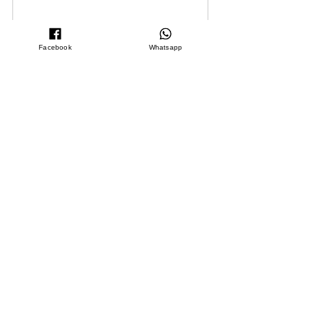
Facebook
Whatsapp
Spray Viso Bava di Lumaca
Acquista
Hai mai utilizzato un nostro 
trattamento alla Bava di 
Lumaca?
Sì
No